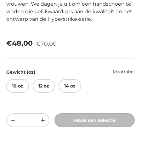
vrouwen. We dagen je uit om een handschoen te
vinden die gelijkwaardig is aan de kwaliteit en het
ontwerp van de Hyperstrike-serie.
Reguliere prijs
Verkoopprijs
€48,00
€70,00
Maattabel
Gewicht (oz)
10 oz
12 oz
14 oz
Aantal
Maak een selectie
Verlaag de hoeveelheid
Verhoog de hoeveelheid