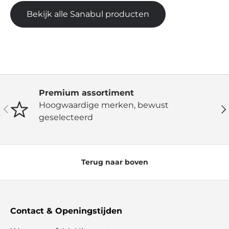
Bekijk alle Sanabul producten
Premium assortiment
Hoogwaardige merken, bewust
Vorige
Vo
geselecteerd
Terug naar boven
Contact & Openingstijden