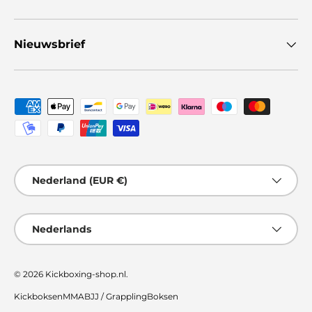
Nieuwsbrief
Geaccepteerde betaalmethoden
Land/Regio
Nederland (EUR €)
Taal
Nederlands
© 2026
Kickboxing-shop.nl
.
Kickboksen
MMA
BJJ / Grappling
Boksen