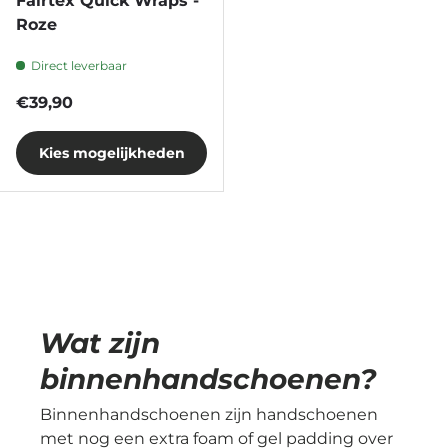
Fairtex Quick Wraps -
Roze
Direct leverbaar
Reguliere prijs
€39,90
Kies mogelijkheden
Wat zijn
binnenhandschoenen?
Binnenhandschoenen zijn handschoenen
met nog een extra foam of gel padding over