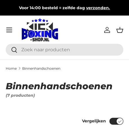
0–
Voor 14:00 besteld = zelfde dag
verzonden.
Ga naar inhoud
Menu
Inloggen
Man
Zoeken
Zoeken
Home
Binnenhandschoenen
Binnenhandschoenen
(7 producten)
Vergelijken