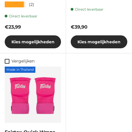
★★★★★
(2)
Direct leverbaar
Direct leverbaar
Reguliere prijs
Reguliere prijs
€23,99
€39,90
Kies mogelijkheden
Kies mogelijkheden
Vergelijken
Made in Thailand