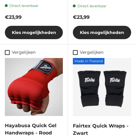
Direct leverbaar
Direct leverbaar
Reguliere prijs
Reguliere prijs
€23,99
€23,99
Kies mogelijkheden
Kies mogelijkheden
Vergelijken
Vergelijken
Made in Thailand
Hayabusa Quick Gel
Fairtex Quick Wraps -
Handwraps - Rood
Zwart