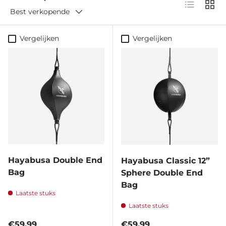
Lijst
Raste
Best verkopende
Vergelijken
Vergelijken
Hayabusa Double End
Hayabusa Classic 12”
Bag
Sphere Double End
Bag
Laatste stuks
Laatste stuks
Reguliere prijs
Reguliere prijs
€59,99
€59,99