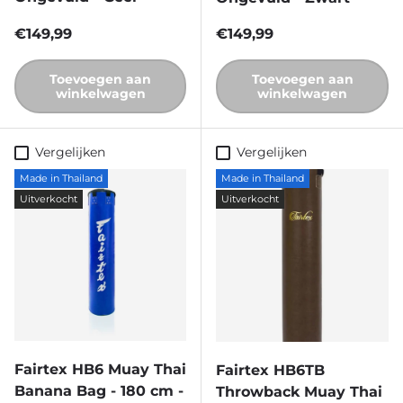
Reguliere prijs
Reguliere prijs
€149,99
€149,99
Toevoegen aan
Toevoegen aan
winkelwagen
winkelwagen
Vergelijken
Vergelijken
Made in Thailand
Made in Thailand
Uitverkocht
Uitverkocht
Fairtex HB6 Muay Thai
Fairtex HB6TB
Banana Bag - 180 cm -
Throwback Muay Thai