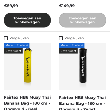
Reguliere prijs
Reguliere prijs
€59,99
€149,99
Toevoegen aan
Toevoegen aan
winkelwagen
winkelwagen
Vergelijken
Vergelijken
Made in Thailand
Made in Thailand
Uitverkocht
Uitverkocht
Fairtex HB6 Muay Thai
Fairtex HB6 Muay Thai
Banana Bag - 180 cm -
Banana Bag - 180 cm -
Ongevuld - Geel
Ongevuld - Zwart