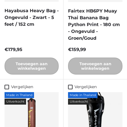
Hayabusa Heavy Bag -
Fairtex HB6PY Muay
Ongevuld - Zwart - 5
Thai Banana Bag
feet / 152 cm
Python Print - 180 cm
- Ongevuld -
Groen/Goud
Reguliere prijs
Reguliere prijs
€179,95
€159,99
Toevoegen aan
Toevoegen aan
winkelwagen
winkelwagen
Vergelijken
Vergelijken
Made in Thailand
Made in Thailand
Uitverkocht
Uitverkocht