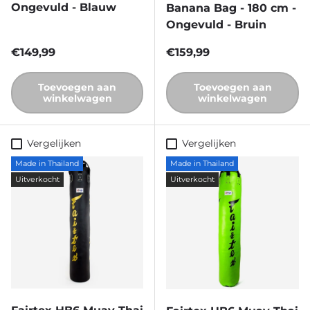
Ongevuld - Blauw
Banana Bag - 180 cm -
Ongevuld - Bruin
Reguliere prijs
Reguliere prijs
€149,99
€159,99
Toevoegen aan
Toevoegen aan
winkelwagen
winkelwagen
Vergelijken
Vergelijken
Made in Thailand
Made in Thailand
Uitverkocht
Uitverkocht