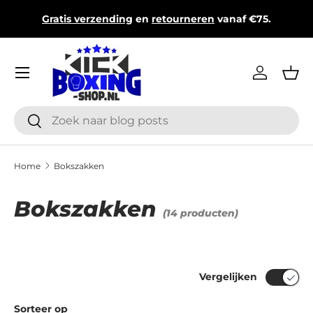
T
Gratis verzending
en
retourneren
vanaf €75.
Ga naar inhoud
Menu
Inloggen
Man
Zoeken
Zoeken
Home
Bokszakken
Bokszakken
(14 producten)
Vergelijken
Sorteer op