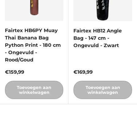
Fairtex HB6PY Muay
Fairtex HB12 Angle
Thai Banana Bag
Bag - 147 cm -
Python Print - 180 cm
Ongevuld - Zwart
- Ongevuld -
Rood/Goud
Reguliere prijs
Reguliere prijs
€159,99
€169,99
Toevoegen aan
Toevoegen aan
winkelwagen
winkelwagen