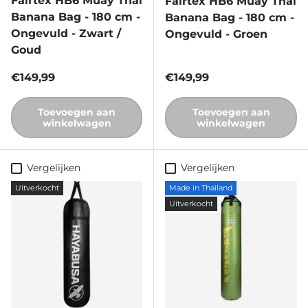
Fairtex HB6 Muay Thai
Fairtex HB6 Muay Thai
Banana Bag - 180 cm -
Banana Bag - 180 cm -
Ongevuld - Zwart /
Ongevuld - Groen
Goud
Reguliere prijs
Reguliere prijs
€149,99
€149,99
Toevoegen aan
Toevoegen aan
winkelwagen
winkelwagen
Vergelijken
Vergelijken
Uitverkocht
Made in Thailand
Uitverkocht