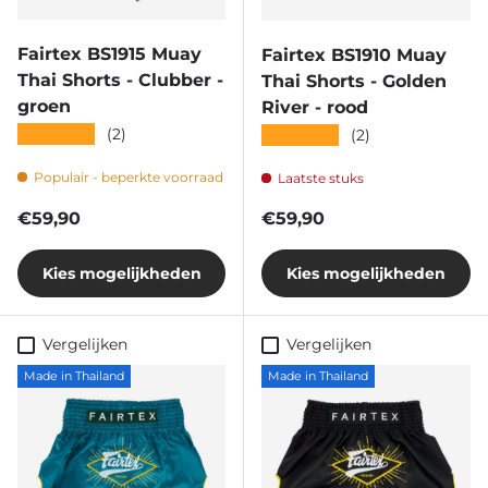
Fairtex BS1915 Muay
Fairtex BS1910 Muay
Thai Shorts - Clubber -
Thai Shorts - Golden
groen
River - rood
★★★★★
(2)
★★★★★
(2)
Populair - beperkte voorraad
Laatste stuks
Reguliere prijs
Reguliere prijs
€59,90
€59,90
Kies mogelijkheden
Kies mogelijkheden
Vergelijken
Vergelijken
Made in Thailand
Made in Thailand