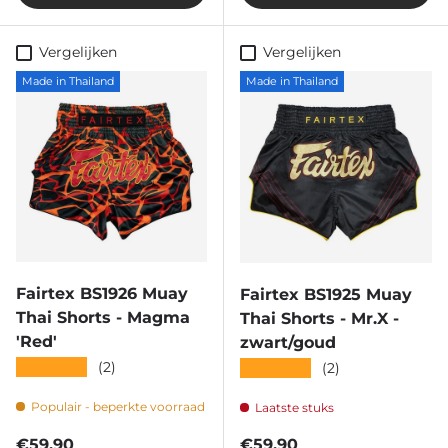
Vergelijken
Vergelijken
Made in Thailand
Made in Thailand
Fairtex BS1926 Muay
Fairtex BS1925 Muay
Thai Shorts - Magma
Thai Shorts - Mr.X -
'Red'
zwart/goud
★★★★★
(2)
★★★★★
(2)
Populair - beperkte voorraad
Laatste stuks
Reguliere prijs
Reguliere prijs
€59,90
€59,90