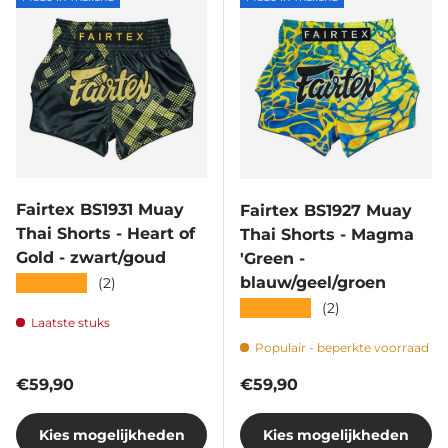
Fairtex BS1931 Muay
Fairtex BS1927 Muay
Thai Shorts - Heart of
Thai Shorts - Magma
Gold - zwart/goud
'Green -
★★★★★
blauw/geel/groen
(2)
★★★★★
(2)
Laatste stuks
Populair - beperkte voorraad
Reguliere prijs
Reguliere prijs
€59,90
€59,90
Kies mogelijkheden
Kies mogelijkheden