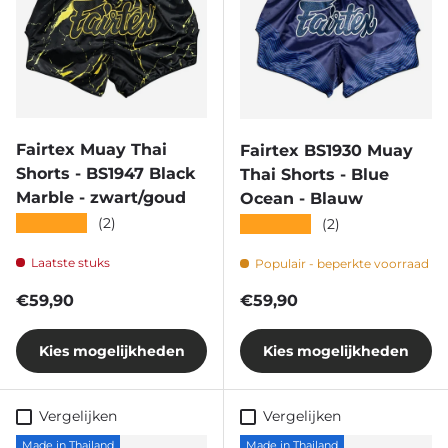
Fairtex Muay Thai
Fairtex BS1930 Muay
Shorts - BS1947 Black
Thai Shorts - Blue
Marble - zwart/goud
Ocean - Blauw
★★★★★
(2)
★★★★★
(2)
Laatste stuks
Populair - beperkte voorraad
Reguliere prijs
Reguliere prijs
€59,90
€59,90
Kies mogelijkheden
Kies mogelijkheden
Vergelijken
Vergelijken
Made in Thailand
Made in Thailand