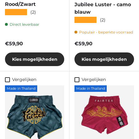
Rood/Zwart
Jubilee Luster - camo
★★★★★
blauw
(2)
★★★★★
(2)
Direct leverbaar
Populair - beperkte voorraad
Reguliere prijs
Reguliere prijs
€59,90
€59,90
Kies mogelijkheden
Kies mogelijkheden
Vergelijken
Vergelijken
Made in Thailand
Made in Thailand