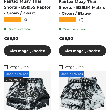
Fairtex Muay Thai
Fairtex Muay Thai
Shorts - BS1955 Raptor
Shorts - BS1954 Matrix
- Groen / Zwart
- Groen / Blauw
★★★★★
(2)
★★★★★
(2)
Direct leverbaar
Direct leverbaar
Reguliere prijs
Reguliere prijs
€59,90
€59,90
Kies mogelijkheden
Kies mogelijkheden
Vergelijken
Vergelijken
Made in Thailand
Made in Thailand
Uitverkocht