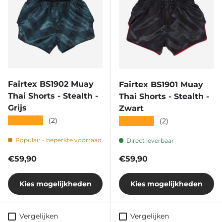
Fairtex BS1902 Muay
Fairtex BS1901 Muay
Thai Shorts - Stealth -
Thai Shorts - Stealth -
Grijs
Zwart
★★★★★
(2)
★★★★★
(2)
Populair - beperkte voorraad
Direct leverbaar
Reguliere prijs
Reguliere prijs
€59,90
€59,90
Kies mogelijkheden
Kies mogelijkheden
Vergelijken
Vergelijken