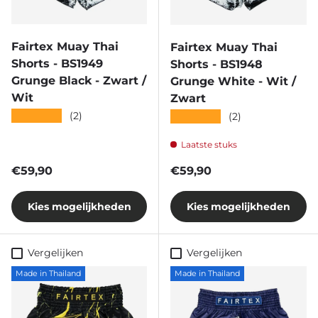
Fairtex Muay Thai
Fairtex Muay Thai
Shorts - BS1949
Shorts - BS1948
Grunge Black - Zwart /
Grunge White - Wit /
Wit
Zwart
★★★★★
(2)
★★★★★
(2)
Laatste stuks
Reguliere prijs
Reguliere prijs
€59,90
€59,90
Kies mogelijkheden
Kies mogelijkheden
Vergelijken
Vergelijken
Made in Thailand
Made in Thailand