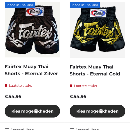
Made in Thailand
Made in Thailand
Fairtex Muay Thai
Fairtex Muay Thai
Shorts - Eternal Zilver
Shorts - Eternal Gold
Laatste stuks
Laatste stuks
Reguliere prijs
Reguliere prijs
€54,95
€54,95
Kies mogelijkheden
Kies mogelijkheden