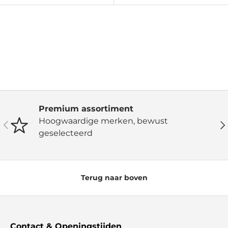
Premium assortiment
Hoogwaardige merken, bewust
Vorige
Vo
geselecteerd
Terug naar boven
Contact & Openingstijden