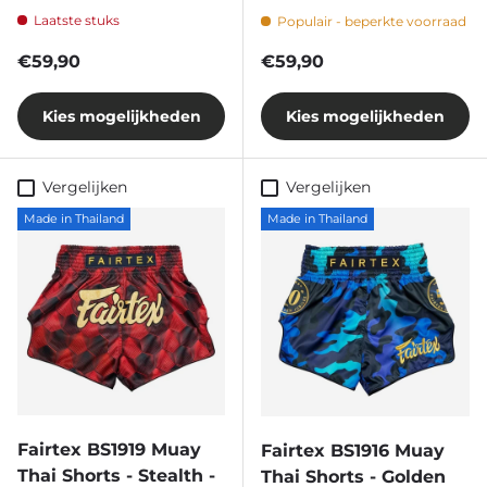
Laatste stuks
Populair - beperkte voorraad
Reguliere prijs
Reguliere prijs
€59,90
€59,90
Kies mogelijkheden
Kies mogelijkheden
Vergelijken
Vergelijken
Made in Thailand
Made in Thailand
Fairtex BS1919 Muay
Fairtex BS1916 Muay
Thai Shorts - Stealth -
Thai Shorts - Golden