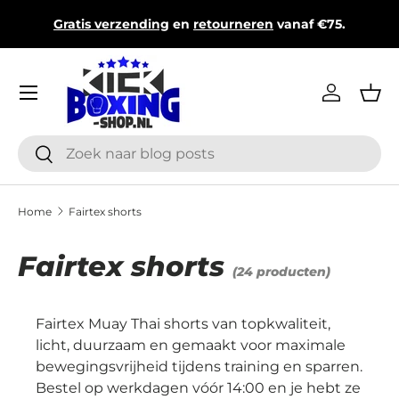
Topmerken & d
s verzending
en
retourneren
vanaf €75.
Ga naar inhoud
Menu
Inloggen
Man
Zoeken
Zoeken
Home
Fairtex shorts
Fairtex shorts
(24 producten)
Fairtex Muay Thai shorts van topkwaliteit,
licht, duurzaam en gemaakt voor maximale
bewegingsvrijheid tijdens training en sparren.
Bestel op werkdagen vóór 14:00 en je hebt ze