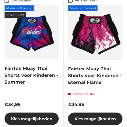
Vergelijken
Vergelijken
Made in Thailand
Made in Thailand
Uitverkocht
Fairtex Muay Thai
Fairtex Muay Thai
Shorts voor Kinderen -
Shorts voor Kinderen -
Summer
Eternal Flame
Laatste stuks
Reguliere prijs
Reguliere prijs
€34,95
€34,95
Kies mogelijkheden
Kies mogelijkheden