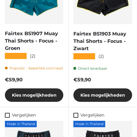
Fairtex BS1907 Muay
Fairtex BS1903 Muay
Thai Shorts - Focus -
Thai Shorts - Focus -
Groen
Zwart
★★★★★
(2)
★★★★★
(2)
Populair - beperkte voorraad
Direct leverbaar
Reguliere prijs
Reguliere prijs
€59,90
€59,90
Kies mogelijkheden
Kies mogelijkheden
Vergelijken
Vergelijken
Made in Thailand
Made in Thailand