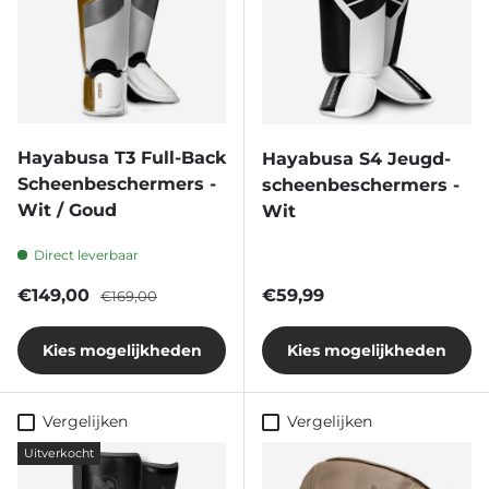
Hayabusa T3 Full-Back
Hayabusa S4 Jeugd-
Scheenbeschermers -
scheenbeschermers -
Wit / Goud
Wit
Direct leverbaar
Verkoopprijs
Reguliere prijs
Reguliere prijs
€149,00
€59,99
€169,00
Kies mogelijkheden
Kies mogelijkheden
Vergelijken
Vergelijken
Uitverkocht