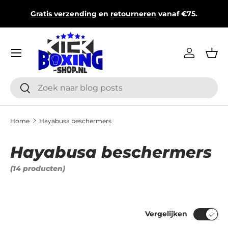
T
Gratis verzending
en
retourneren
vanaf €75.
Ga naar inhoud
Menu
Inloggen
Man
Zoeken
Zoeken
Home
Hayabusa beschermers
Hayabusa beschermers
(14 producten)
Vergelijken