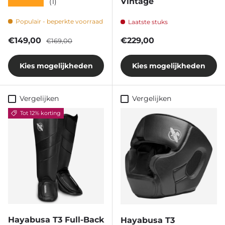
★★★★★
Vintage
(1)
Populair - beperkte voorraad
Laatste stuks
Verkoopprijs
Reguliere prijs
Reguliere prijs
€149,00
€229,00
€169,00
Kies mogelijkheden
Kies mogelijkheden
Vergelijken
Vergelijken
Tot 12% korting
Hayabusa T3 Full-Back
Hayabusa T3