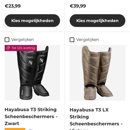
Reguliere prijs
Reguliere prijs
€23,99
€39,99
Kies mogelijkheden
Kies mogelijkheden
Vergelijken
Vergelijken
Tot 12% korting
Hayabusa T3 Striking
Hayabusa T3 LX
Scheenbeschermers -
Striking
Zwart
Scheenbeschermers -