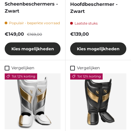
Scheenbeschermers -
Hoofdbeschermer -
Zwart
Zwart
Populair - beperkte voorraad
Laatste stuks
Verkoopprijs
Reguliere prijs
Reguliere prijs
€149,00
€139,00
€169,00
Kies mogelijkheden
Kies mogelijkheden
Vergelijken
Vergelijken
Tot 12% korting
Tot 12% korting