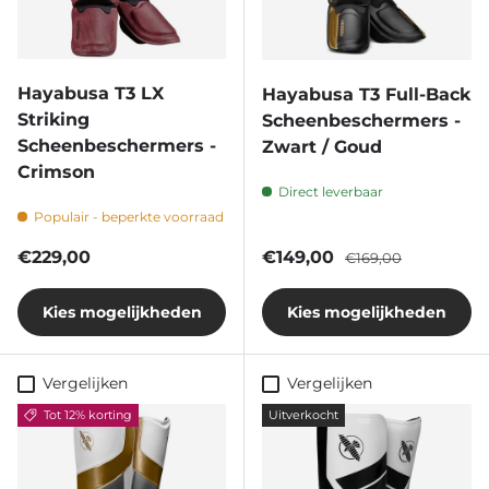
Hayabusa T3 LX
Hayabusa T3 Full-Back
Striking
Scheenbeschermers -
Scheenbeschermers -
Zwart / Goud
Crimson
Direct leverbaar
Populair - beperkte voorraad
Reguliere prijs
Verkoopprijs
Reguliere prijs
€229,00
€149,00
€169,00
Kies mogelijkheden
Kies mogelijkheden
Vergelijken
Vergelijken
Tot 12% korting
Uitverkocht