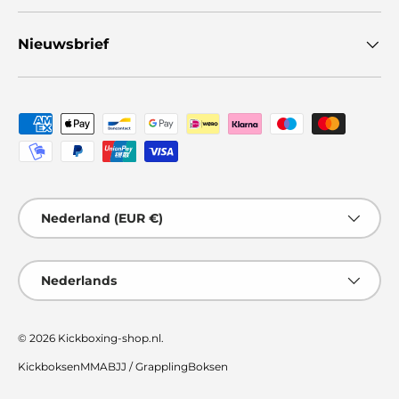
Nieuwsbrief
Geaccepteerde betaalmethoden
Land/Regio
Nederland (EUR €)
Taal
Nederlands
© 2026
Kickboxing-shop.nl
.
Kickboksen
MMA
BJJ / Grappling
Boksen