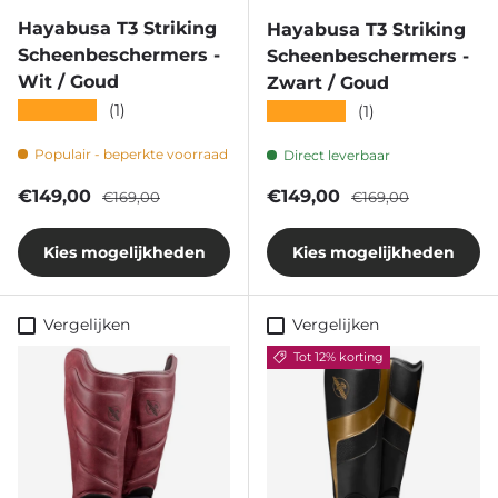
Hayabusa T3 Striking
Hayabusa T3 Striking
Scheenbeschermers -
Scheenbeschermers -
Wit / Goud
Zwart / Goud
★★★★★
(1)
★★★★★
(1)
Populair - beperkte voorraad
Direct leverbaar
Verkoopprijs
Reguliere prijs
Verkoopprijs
Reguliere prijs
€149,00
€149,00
€169,00
€169,00
Kies mogelijkheden
Kies mogelijkheden
Vergelijken
Vergelijken
Tot 12% korting