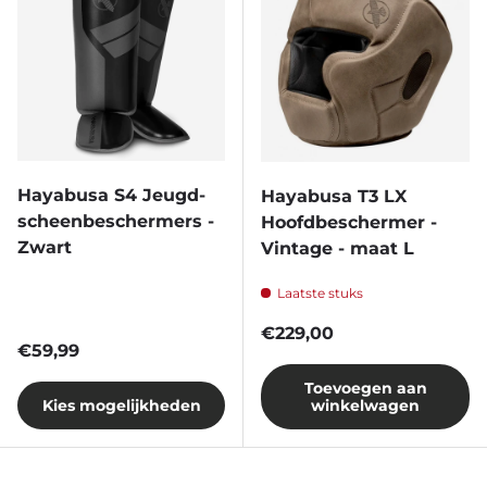
Hayabusa S4 Jeugd-
Hayabusa T3 LX
scheenbeschermers -
Hoofdbeschermer -
Zwart
Vintage - maat L
Laatste stuks
Reguliere prijs
€229,00
Reguliere prijs
€59,99
Toevoegen aan
Kies mogelijkheden
winkelwagen