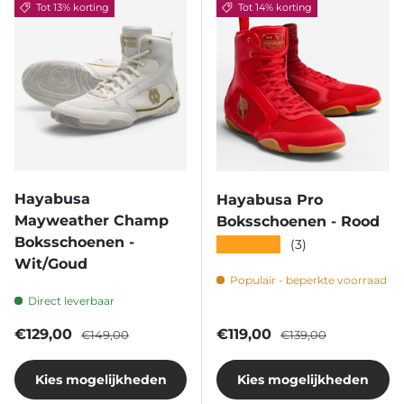
Tot 13% korting
Tot 14% korting
Hayabusa
Hayabusa Pro
Mayweather Champ
Boksschoenen - Rood
Boksschoenen -
★★★★★
(3)
Wit/Goud
Populair - beperkte voorraad
Direct leverbaar
Verkoopprijs
Reguliere prijs
Verkoopprijs
Reguliere prijs
€129,00
€119,00
€149,00
€139,00
Kies mogelijkheden
Kies mogelijkheden