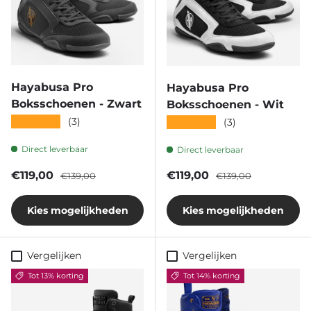
Hayabusa Pro
Hayabusa Pro
Boksschoenen - Zwart
Boksschoenen - Wit
★★★★★
(3)
★★★★★
(3)
Direct leverbaar
Direct leverbaar
Verkoopprijs
Reguliere prijs
Verkoopprijs
Reguliere prijs
€119,00
€119,00
€139,00
€139,00
Kies mogelijkheden
Kies mogelijkheden
Vergelijken
Vergelijken
Tot 13% korting
Tot 14% korting