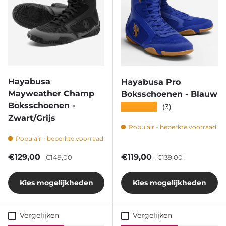
Hayabusa
Hayabusa Pro
Mayweather Champ
Boksschoenen - Blauw
Boksschoenen -
★★★★★
(3)
Zwart/Grijs
Populair - beperkte voorraad
Populair - beperkte voorraad
Verkoopprijs
Reguliere prijs
Verkoopprijs
Reguliere prijs
€129,00
€119,00
€149,00
€139,00
Kies mogelijkheden
Kies mogelijkheden
Vergelijken
Vergelijken