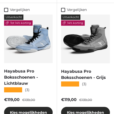
Vergelijken
Vergelijken
Uitverkocht
Uitverkocht
Tot 14% korting
14% korting
Hayabusa Pro
Hayabusa Pro
Boksschoenen -
Boksschoenen - Grijs
Lichtblauw
★★★★★
(3)
★★★★★
(3)
Verkoopprijs
Reguliere prijs
Verkoopprijs
Reguliere prijs
€119,00
€119,00
€139,00
€139,00
Kies mogelijkheden
Kies mogelijkheden