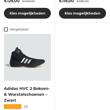
Verkoopprijs
Reguliere prijs
Verkoopprijs
Reguliere prijs
€129,00
€119,00
€149,00
€139,00
Kies mogelijkheden
Kies mogelijkheden
Vergelijken
Adidas HVC 2 Boksen-
& Worstelschoenen –
Zwart
★★★★★
(1)