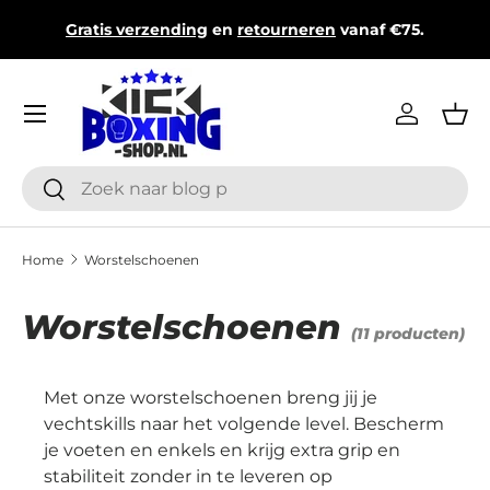
Topmerken & deskundige
klantenservice
(ma–za 9:00–
Ga naar inhoud
17:00)
Menu
Inloggen
Man
Zoeken
Zoeken
Home
Worstelschoenen
Worstelschoenen
(11 producten)
Met onze worstelschoenen breng jij je
vechtskills naar het volgende level. Bescherm
je voeten en enkels en krijg extra grip en
stabiliteit zonder in te leveren op