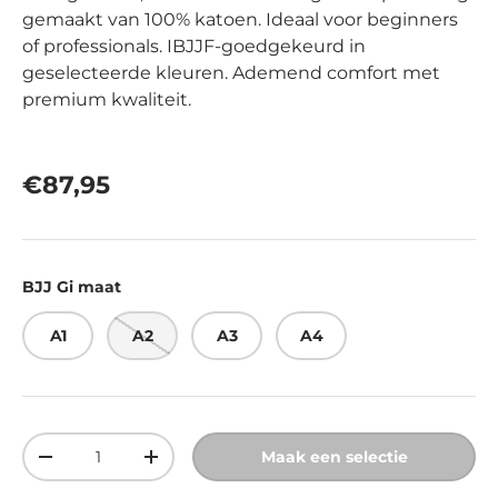
gemaakt van 100% katoen. Ideaal voor beginners
of professionals. IBJJF-goedgekeurd in
geselecteerde kleuren. Ademend comfort met
premium kwaliteit.
Reguliere prijs
€87,95
BJJ Gi maat
A1
A2
A3
A4
Aantal
Maak een selectie
Verlaag de hoeveelheid
Verhoog de hoeveelheid