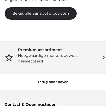
Bekijk alle Sanabul producten
Premium assortiment
Hoogwaardige merken, bewust
Vorige
Vo
geselecteerd
Terug naar boven
Contact & Openingstijden