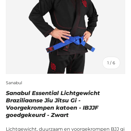
van
1
/
6
Sanabul
Sanabul Essential Lichtgewicht
Braziliaanse Jiu Jitsu Gi -
Voorgekrompen katoen - IBJJF
goedgekeurd - Zwart
Lichtgewicht, duurzaam en voorgekrompen BJJ gi