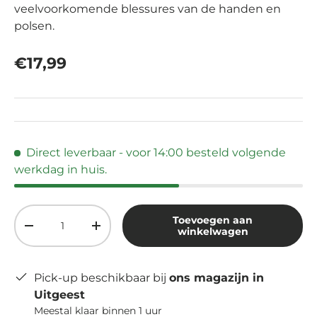
veelvoorkomende blessures van de handen en
polsen.
Reguliere prijs
€17,99
Direct leverbaar
- voor 14:00 besteld volgende
werkdag in huis.
Aantal
Toevoegen aan
Verlaag de hoeveelheid
Verhoog de hoeveelheid
winkelwagen
Pick-up beschikbaar bij
ons magazijn in
Uitgeest
Meestal klaar binnen 1 uur