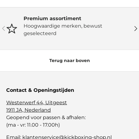
Premium assortiment
Hoogwaardige merken, bewust
Vorige
Vo
geselecteerd
Terug naar boven
Contact & Openingstijden
Westerwerf 44, Uitgeest
1911 JA, Nederland
Geopend voor passen & afhalen:
(ma - vr: 11.00 - 17.00h)
Email:
klantenservice@kickboxing-shop.nl