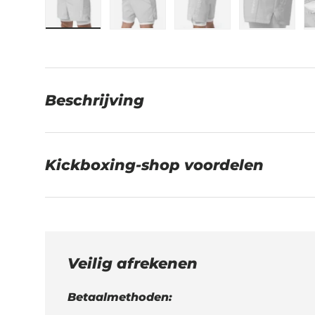
Laad afbeelding 1 in gallerij-weergave
Laad afbeelding 2 in gallerij-w
Laad afbeelding 3 in
Laad afb
Beschrijving
Kickboxing-shop voordelen
Veilig afrekenen
Betaalmethoden: