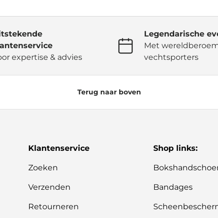
itstekende
Legendarische ev
lantenservice
Met wereldberoe
oor expertise & advies
vechtsporters
Terug naar boven
Klantenservice
Shop links:
Zoeken
Bokshandschoe
Verzenden
Bandages
Retourneren
Scheenbescher