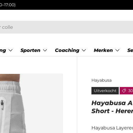
0–17:00)
ing
Sporten
Coaching
Merken
S
Hayabusa
Uitverkocht
30
Hayabusa At
Short - Heren
Hayabusa Layere