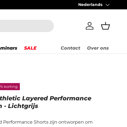
Voor 14:00 besteld = zel
Nederlands
Taal
Inloggen
Mandje
eminars
SALE
Contact
Over ons
% korting
hletic Layered Performance
 - Lichtgrijs
d Performance Shorts zijn ontworpen om