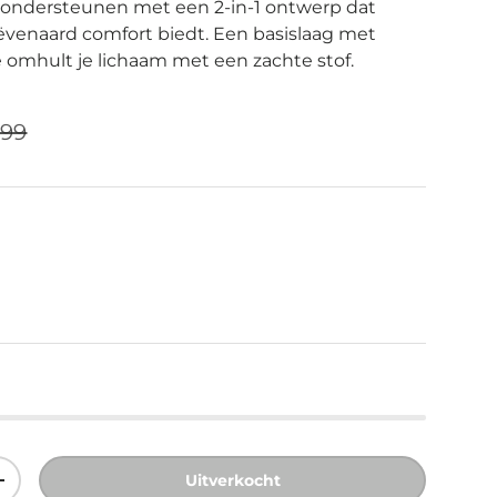
e ondersteunen met een 2-in-1 ontwerp dat
enaard comfort biedt. Een basislaag met
 omhult je lichaam met een zachte stof.
liere prijs
js
,99
Uitverkocht
eelheid
Verhoog de hoeveelheid