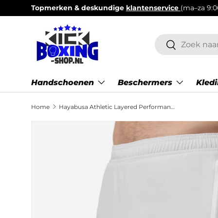
Topmerken & deskundige
klantenservice
(ma–za 9:0
Ga naar inhoud
Zoeken
Zoeken
Handschoenen
Beschermers
Kled
Home
Hayabusa Athletic Layered Performance Short - Heren - Lichtgrijs
Ga direct naar productinformatie