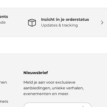
ents
Inzicht in je orderstatus
Volg
mde
Updates & tracking
Nieuwsbrief
nen
Meld je aan voor exclusieve
aanbiedingen, unieke verhalen,
evenementen en meer.
mers
E-mailadres
Abonneer