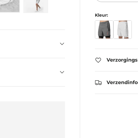
eergave
 gallerij-weergave
eelding 4 in gallerij-weergave
Laad afbeelding 5 in gallerij-weergave
Laad afbeelding 6 in gallerij-weergave
Kleur:
Verzorgings
Verzendinf