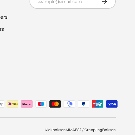
ers
rs
thoden
Kickboksen
MMA
BJJ / Grappling
Boksen