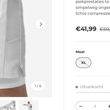
piekprestaties t
simpelweg ongeëv
lichte compressie
Volgende
Regu
Verkooppri
€41,99
€59
Maat
XL
van
1
/
6
Uitverkocht
Aantal
Verlaag de hoev