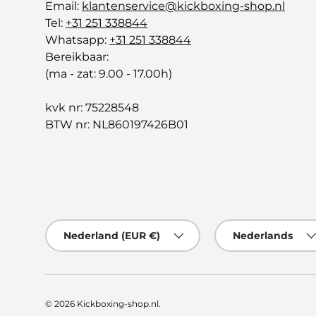
Email:
klantenservice@kickboxing-shop.nl
Tel:
+31 251 338844
Whatsapp:
+31 251 338844
Bereikbaar:
(ma - zat: 9.00 - 17.00h)
kvk nr: 75228548
BTW nr: NL860197426B01
Land/Regio
Taal
Nederland (EUR €)
Nederlands
© 2026
Kickboxing-shop.nl
.