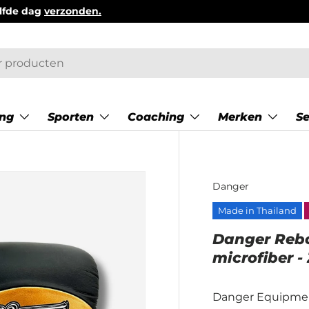
ing
Sporten
Coaching
Merken
S
Danger
Made in Thailand
Danger Reb
microfiber 
Danger Equipme