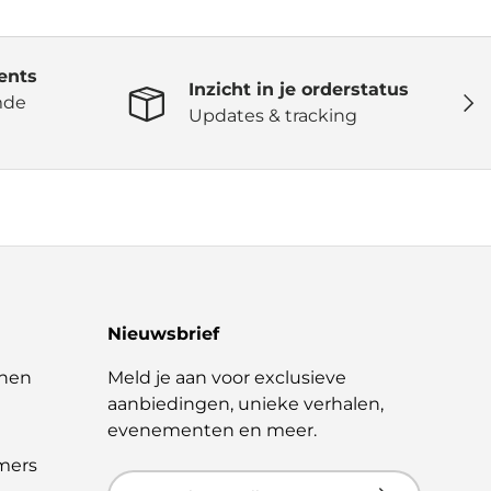
ents
Inzicht in je orderstatus
Volg
mde
Updates & tracking
Nieuwsbrief
nen
Meld je aan voor exclusieve
aanbiedingen, unieke verhalen,
evenementen en meer.
mers
E-mailadres
Abonneer