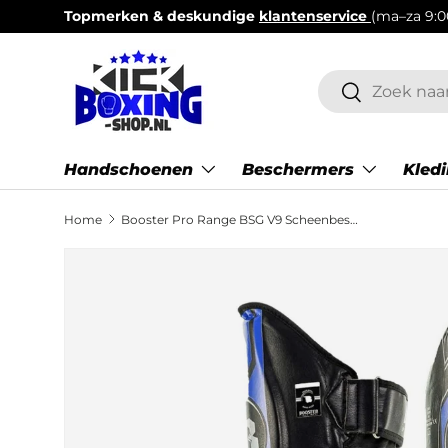
Voor 14:00 besteld = zelfde dag
verzonden.
Ga naar inhoud
Zoeken
Zoeken
Handschoenen
Beschermers
Kled
Home
Booster Pro Range BSG V9 Scheenbeschermers - Zwart / Blauw
Ga direct naar productinformatie