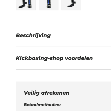
Laad afbeelding 1 in gallerij-weergave
Laad afbeelding 2 in gallerij-w
Laad afbeelding 3 in
Beschrijving
Kickboxing-shop voordelen
Veilig afrekenen
Betaalmethoden: