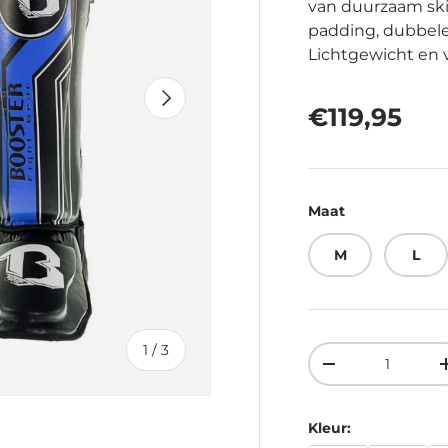
van duurzaam ski
padding, dubbele 
Lichtgewicht en ve
Volgende
Reguliere 
€119,95
Maat
M
L
van
1
/
3
Aantal
Verlaag de hoev
Kleur: