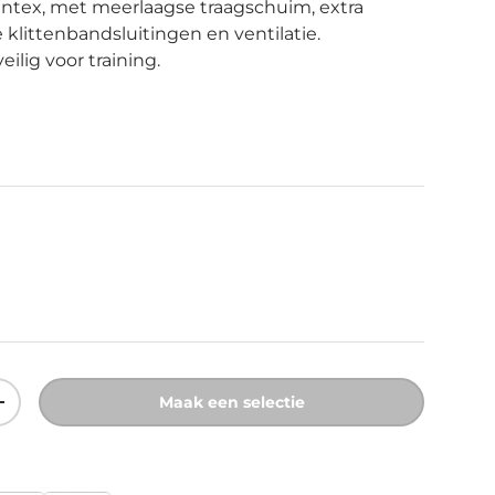
ntex, met meerlaagse traagschuim, extra
klittenbandsluitingen en ventilatie.
ilig voor training.
prijs
Maak een selectie
eelheid
Verhoog de hoeveelheid