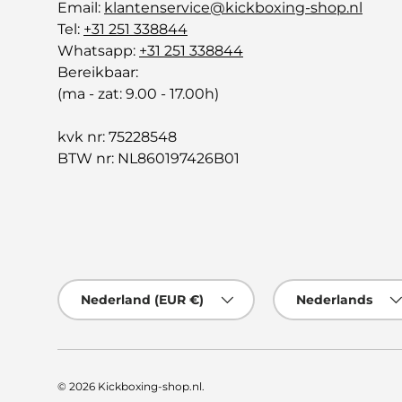
Email:
klantenservice@kickboxing-shop.nl
Tel:
+31 251 338844
Whatsapp:
+31 251 338844
Bereikbaar:
(ma - zat: 9.00 - 17.00h)
kvk nr: 75228548
BTW nr: NL860197426B01
Land/Regio
Taal
Nederland (EUR €)
Nederlands
© 2026
Kickboxing-shop.nl
.