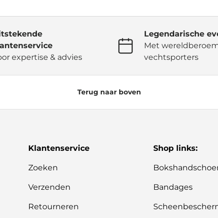
itstekende
Legendarische ev
lantenservice
Met wereldberoe
oor expertise & advies
vechtsporters
Terug naar boven
Klantenservice
Shop links:
Zoeken
Bokshandschoe
Verzenden
Bandages
Retourneren
Scheenbescher