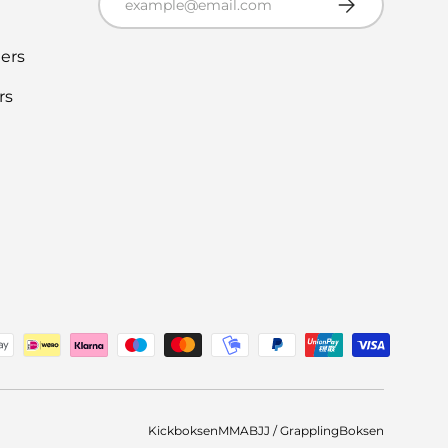
ers
rs
thoden
Kickboksen
MMA
BJJ / Grappling
Boksen