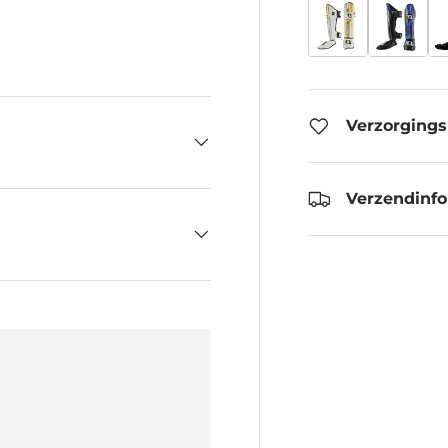
eergave
 gallerij-weergave
Verzorgings
Verzendinf