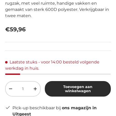
rugzak, met veel ruimte, handige vakken en
gemaakt van sterk 600D polyester. Verkrijgbaar in
twee maten.
Reguliere prijs
€59,96
Laatste stuks
- voor 14:00 besteld volgende
werkdag in huis.
Aantal
Toevoegen aan
Verlaag de hoeveelheid
Verhoog de hoeveelheid
winkelwagen
Pick-up beschikbaar bij
ons magazijn in
Uitgeest