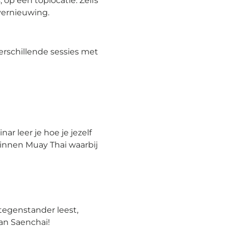
 op één toplocatie. Zelfs
vernieuwing.
erschillende sessies met
nar leer je hoe je jezelf
binnen Muay Thai waarbij
 tegenstander leest,
van Saenchai!