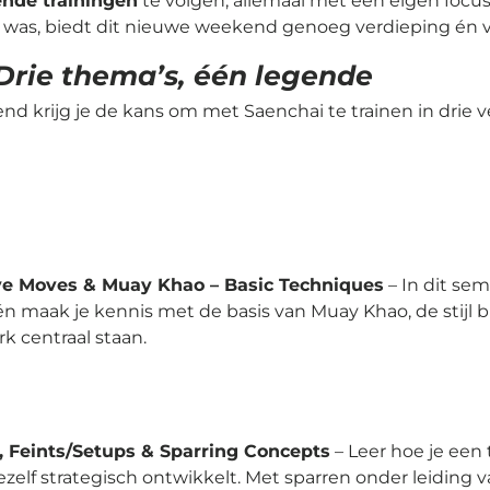
lende trainingen
te volgen, allemaal met een eigen focus,
 bij was, biedt dit nieuwe weekend genoeg verdieping én 
Drie thema’s, één legende
nd krijg je de kans om met Saenchai te trainen in drie v
ve Moves & Muay Khao – Basic Techniques
– In dit semi
 én maak je kennis met de basis van Muay Khao, de stijl 
k centraal staan.
, Feints/Setups & Sparring Concepts
– Leer hoe je een
ezelf strategisch ontwikkelt. Met sparren onder leiding 