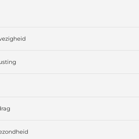
nwezigheid
usting
drag
Gezondheid