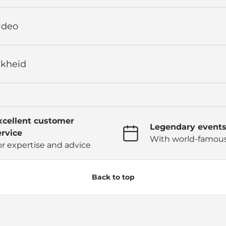
Video
jkheid
xcellent customer
Legendary event
ervice
With world-famous
or expertise and advice
Back to top