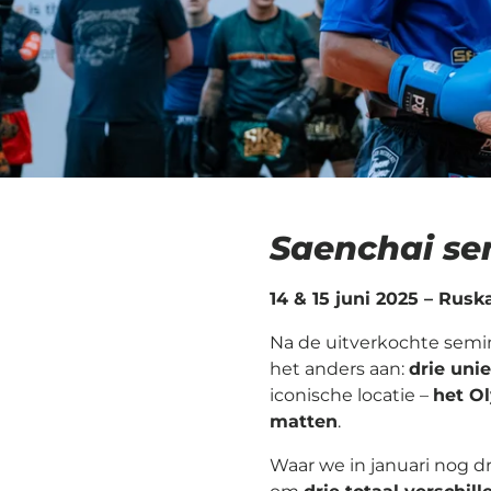
Saenchai se
14 & 15 juni 2025 – Ru
Na de uitverkochte semi
het anders aan:
drie uni
iconische locatie –
het O
matten
.
Waar we in januari nog dr