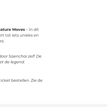
gnature Moves
– In dit
rt tot iets unieks en
es.
door Saenchai zelf. De
et de legend.
 ticket bestellen. Zie de