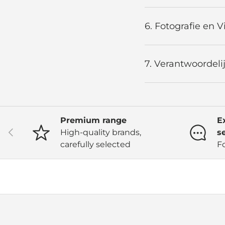
6. Fotografie en 
7. Verantwoordeli
Premium range
E
Previous
High-quality brands,
s
carefully selected
F