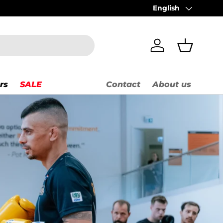
English
Language
Log in
Basket
rs
SALE
Contact
About us